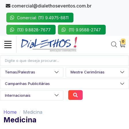
comercial@dialethoseventos.com.br
Comercial: (11) 9.4975-8811
(13) 9.8828-7677
(11) 9.9588-2747
0
Home
Medicina
Medicina