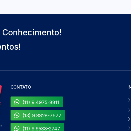
o Conhecimento!
entos!
CONTATO
I
(11) 9.4975-8811
(13) 9.8828-7677
e
(11) 9.9588-2747