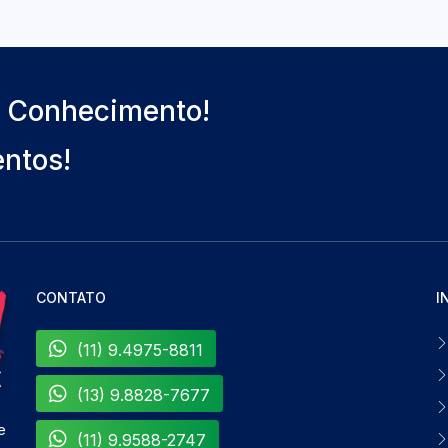
o Conhecimento!
entos!
CONTATO
I
(11) 9.4975-8811
(13) 9.8828-7677
e
(11) 9.9588-2747