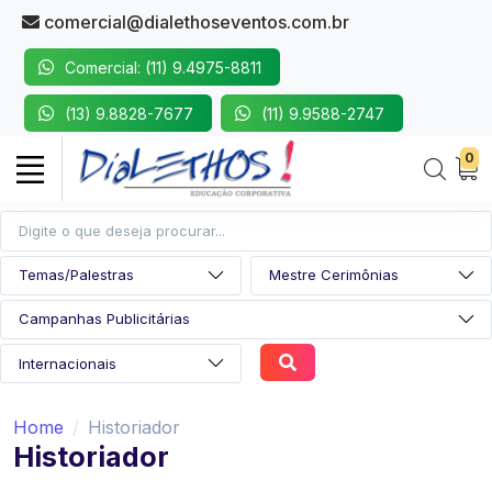
comercial@dialethoseventos.com.br
Comercial: (11) 9.4975-8811
(13) 9.8828-7677
(11) 9.9588-2747
0
Home
Historiador
Historiador