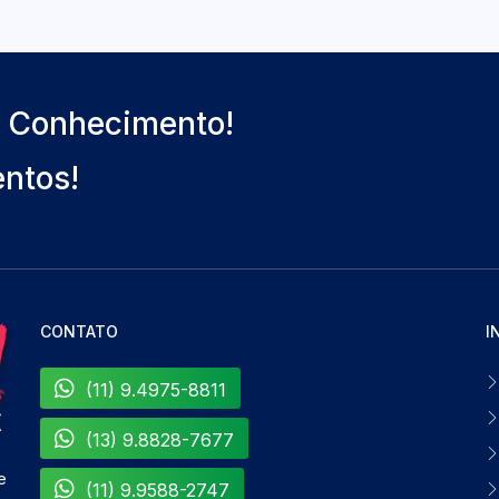
o Conhecimento!
entos!
CONTATO
I
(11) 9.4975-8811
(13) 9.8828-7677
e
(11) 9.9588-2747