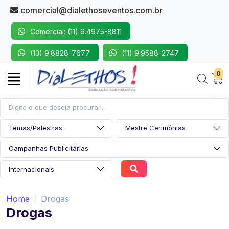
comercial@dialethoseventos.com.br
Comercial: (11) 9.4975-8811
(13) 9.8828-7677
(11) 9.9588-2747
0
Home
Drogas
Drogas