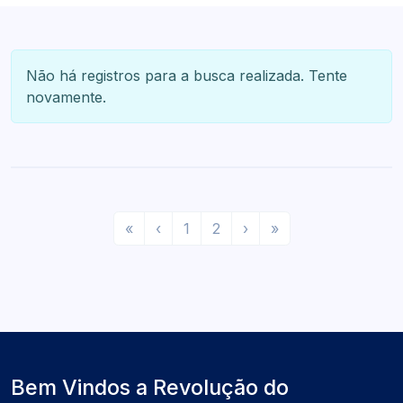
Não há registros para a busca realizada. Tente
novamente.
I
A
P
Ú
«
‹
1
2
›
»
n
n
r
l
í
t
ó
t
c
e
x
i
i
r
i
m
o
i
m
o
o
o
r
Bem Vindos a Revolução do