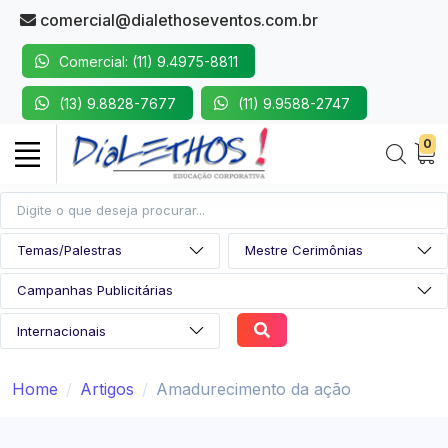
comercial@dialethoseventos.com.br
Comercial: (11) 9.4975-8811
(13) 9.8828-7677
(11) 9.9588-2747
0
Home
Artigos
Amadurecimento da ação