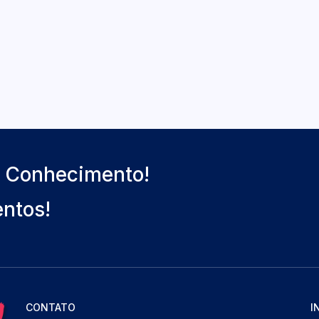
o Conhecimento!
entos!
CONTATO
I