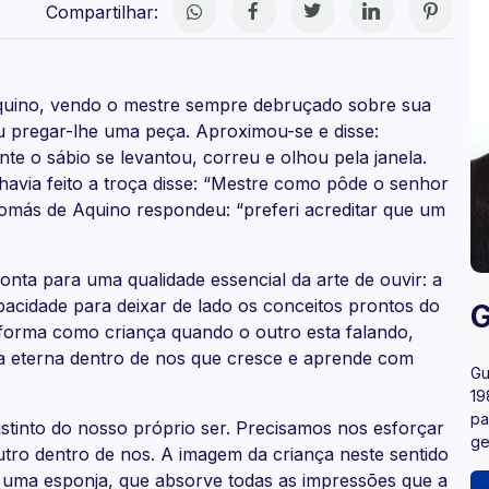
Compartilhar:
quino, vendo o mestre sempre debruçado sobre sua
u pregar-lhe uma peça. Aproximou-se e disse:
te o sábio se levantou, correu e olhou pela janela.
havia feito a troça disse: “Mestre como pôde o senhor
omás de Aquino respondeu: “preferi acreditar que um
ponta para uma qualidade essencial da arte de ouvir: a
pacidade para deixar de lado os conceitos prontos do
G
a forma como criança quando o outro esta falando,
ça eterna dentro de nos que cresce e aprende com
Gu
19
pa
istinto do nosso próprio ser. Precisamos nos esforçar
ge
tro dentro de nos. A imagem da criança neste sentido
 uma esponja, que absorve todas as impressões que a