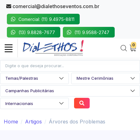
comercial@dialethoseventos.com.br
Comercial: (11) 9.4975-8811
(13) 9.8828-7677
(11) 9.9588-2747
0
Home
Artigos
Árvores dos Problemas