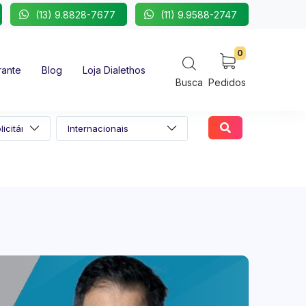
(13) 9.8828-7677
(11) 9.9588-2747
0
rante
Blog
Loja Dialethos
Busca
Pedidos