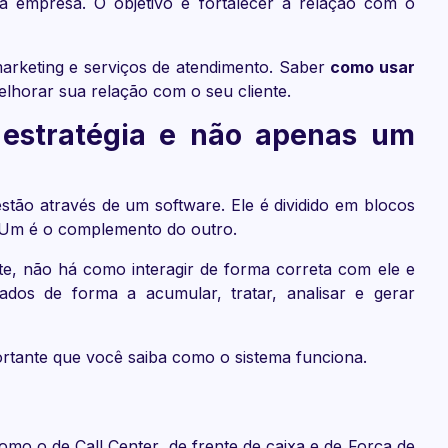
empresa. O objetivo é fortalecer a relação com o
arketing e serviços de atendimento. Saber
como usar
lhorar sua relação com o seu cliente.
estratégia e não apenas um
stão através de um software. Ele é dividido em blocos
. Um é o complemento do outro.
te, não há como interagir de forma correta com ele e
os de forma a acumular, tratar, analisar e gerar
rtante que você saiba como o sistema funciona.
omo o de Call Center, de frente de caixa e de Força de