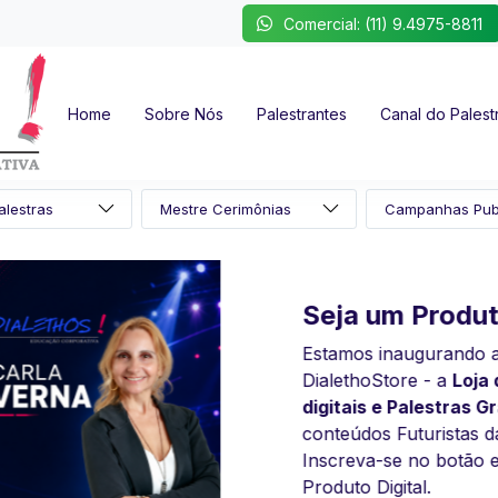
Comercial: (11) 9.4975-8811
Home
Sobre Nós
Palestrantes
Canal do Palest
Verna - Exclusiva
m Produtor
e palestrante
inaugurando a
zada em segurança do
tore - a
Loja de Cursos
comportamental, qualidade
e Palestras Gravadas
com
estão de equipes,
 Futuristas da Dialethos!
ia emocional e motivação.
se no botão e insira seu
rreira consolidada, já
gital.