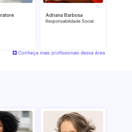
arbosa
Andre Sanches
Andre
lidade Social
Treinamento e
Venda
Desenvolvimento
Conheça mais profissionais dessa área