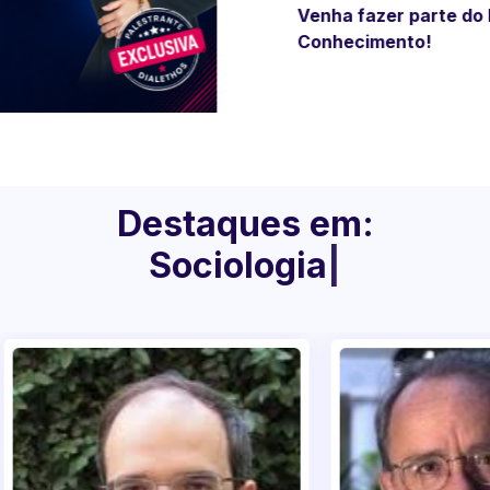
arias palestras em
er parte do Futuro do
nacionais e
ento!
nais.
Destaques em:
Palestras p
|