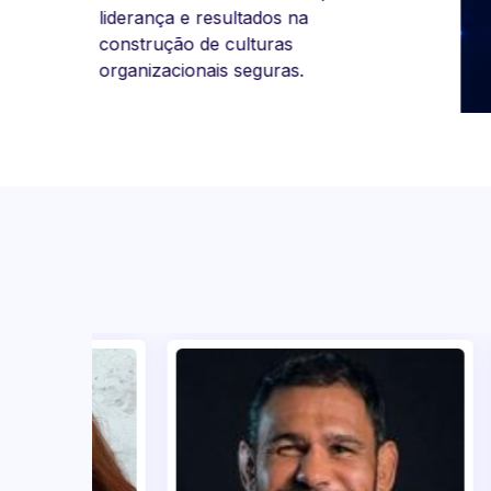
realizou v
Venha faz
empresas 
Conhecim
multinacio