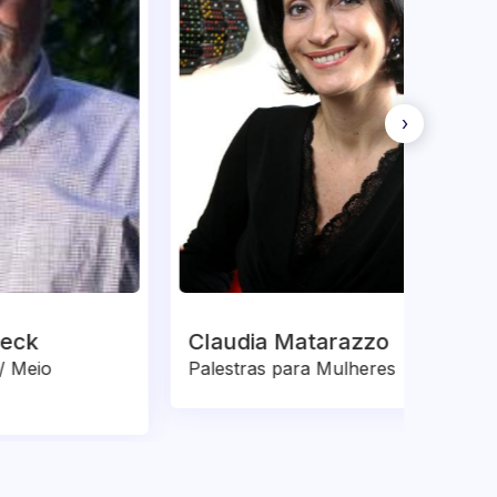
›
Claudia Matarazzo
Henr
Palestras para Mulheres
Super
Muda