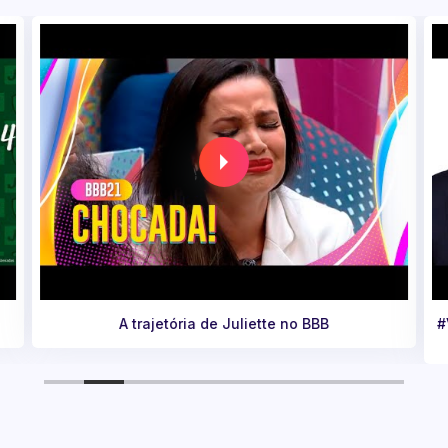
#VemPraConsciência recebe o escritor, consultor e
palestrante Afonso Souza.