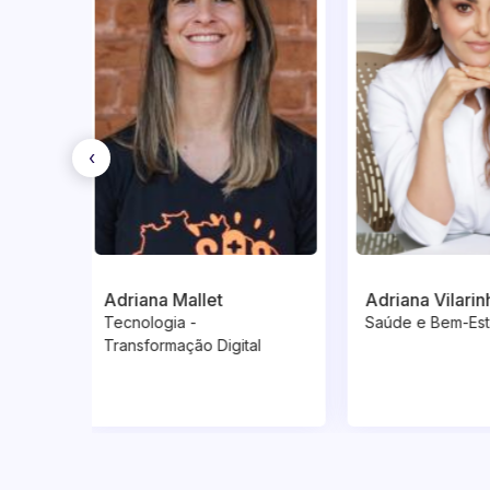
‹
Adriana Vilarinho
Adriana Murat
Saúde e Bem-Estar
Varejo
l