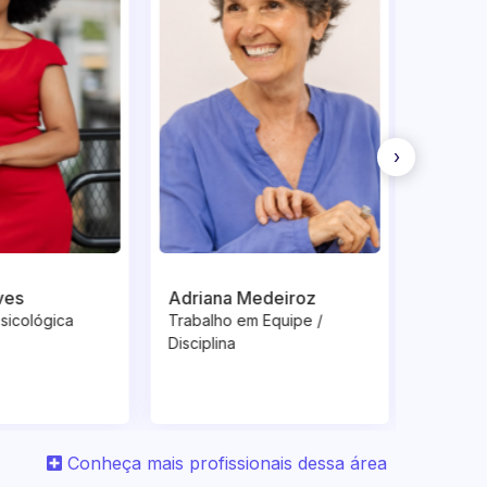
›
edeiroz
Adriano Fabri
Adam 
m Equipe /
Planejamento Financeiro
Trabal
Discipl
Conheça mais profissionais dessa área