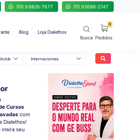
(13) 9.8828-7677
(11) 9.9588-2747
0
rante
Blog
Loja Dialethos
Busca
Pedidos
Curso "Desperte para
Tande - Parceiro
o Mundo Real " Ge
Ex-atleta profissional, palestrante e
Buss
referência em trabalho em equipe,
superação e alta performance.
Expansão da Consciência!
Ganhou destaque como integrante
Neurociência, Consciência e
da geração vitoriosa do voleibol
Performance Humana!
brasileiro, sendo campeão olímpico
Ser Humano Integrado. Conectados